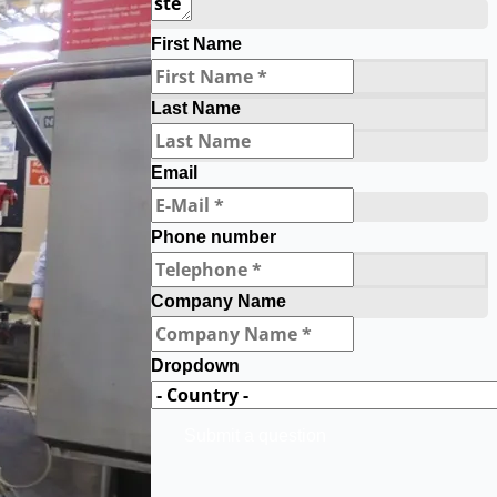
First Name
Last Name
Email
Phone number
Company Name
Dropdown
Submit a question