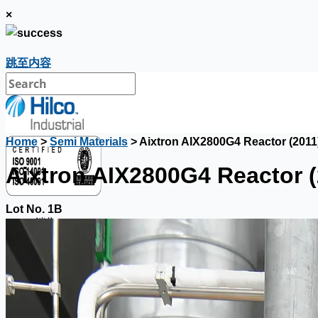
×
跳至内容
Home
>
Semi Materials
> Aixtron AIX2800G4 Reactor (2011
Aixtron AIX2800G4 Reactor (
Lot No. 1B
銷售