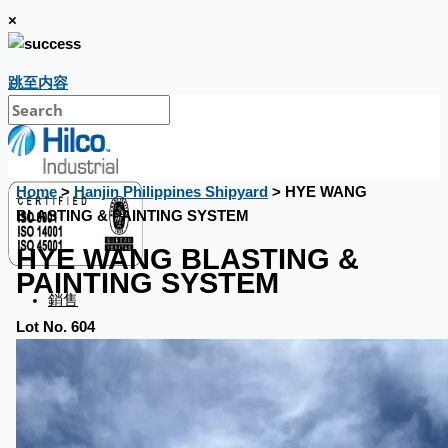
×
跳至内容
Home
>
Hanjin Philippines Shipyard
> HYE WANG
BLASTING & PAINTING SYSTEM
HYE WANG BLASTING &
PAINTING SYSTEM
銷售
Lot No. 604