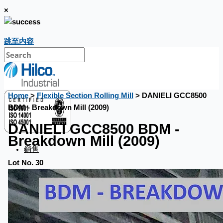
×
跳至内容
Home
>
Flexible Section Rolling Mill
> DANIELI GCC8500
BDM - Breakdown Mill (2009)
DANIELI GCC8500 BDM -
Breakdown Mill (2009)
銷售
Lot No. 30