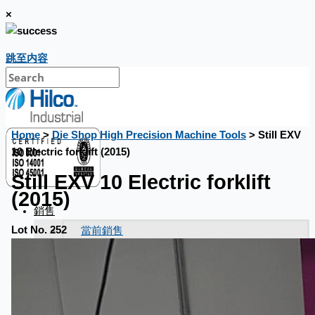
×
跳至内容
Home
>
Die Shop High Precision Machine Tools
> Still EXV
10 Electric forklift (2015)
Still EXV 10 Electric forklift
(2015)
銷售
當前銷售
Lot No. 252
過往銷售
個案研究
新聞稿
Toyota Australia Plant Sale