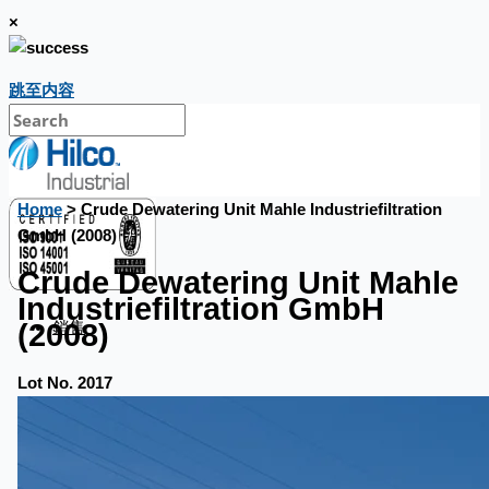
×
跳至内容
Home
> Crude Dewatering Unit Mahle Industriefiltration
GmbH (2008)
Crude Dewatering Unit Mahle
Industriefiltration GmbH
銷售
(2008)
Lot No. 2017