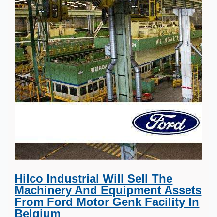
Hilco Industrial Will Sell The
Machinery And Equipment Assets
From Ford Motor Genk Facility In
Belgium