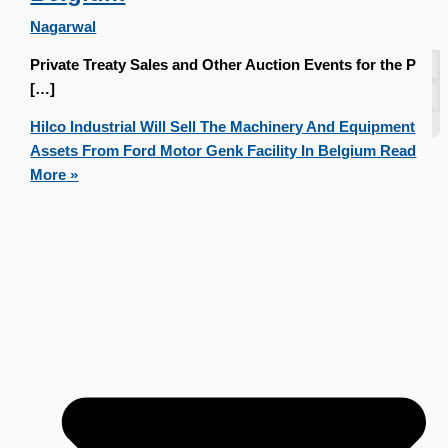
Nagarwal
當前銷售
Private Treaty Sales and Other Auction Events for the P
[…]
過往銷售
個案研究
Hilco Industrial Will Sell The Machinery And Equipment
新聞稿
Assets From Ford Motor Genk Facility In Belgium
Read
More »