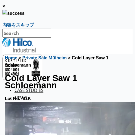
×
内容をスキップ
Home
>
Private Sale Mülheim
> Cold Layer Saw 1
Schloemann
Cold Layer Saw 1
Schloemann
CASE STUDIES
NEWS
Lot No. M1K