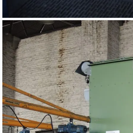
CASE STUDIES
NEWS
Toyota Australia Plant Sale
概要
ブログ
Company
Certifications
連絡先