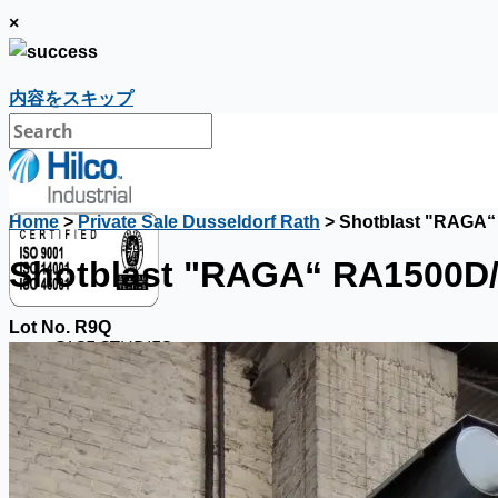
×
内容をスキップ
Home
>
Private Sale Dusseldorf Rath
> Shotblast "RAGA“
Shotblast "RAGA“ RA1500D/
Lot No. R9Q
CASE STUDIES
NEWS
Toyota Australia Plant Sale
概要
ブログ