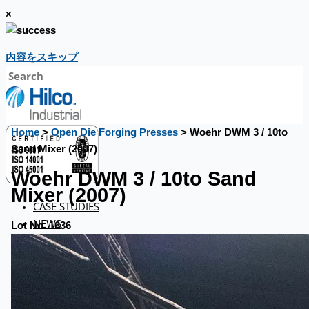
×
内容をスキップ
Home
>
Open Die Forging Presses
> Woehr DWM 3 / 10to
Sand Mixer (2007)
Woehr DWM 3 / 10to Sand
Mixer (2007)
CASE STUDIES
NEWS
Lot No. 1636