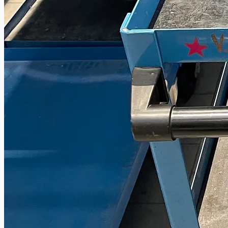
CASE STUDIES
NEWS
Toyota Australia Plant Sale
概要
ブログ
Company
Certifications
連絡先