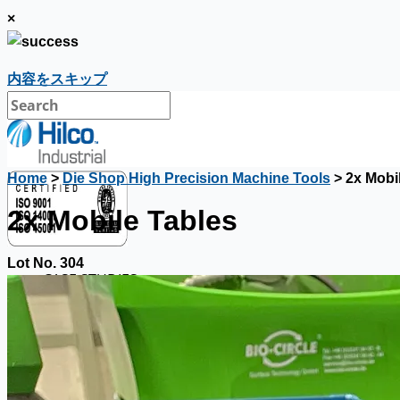
×
内容をスキップ
Home
>
Die Shop High Precision Machine Tools
> 2x Mobi
2x Mobile Tables
Lot No. 304
CASE STUDIES
NEWS
Toyota Australia Plant Sale
概要
ブログ