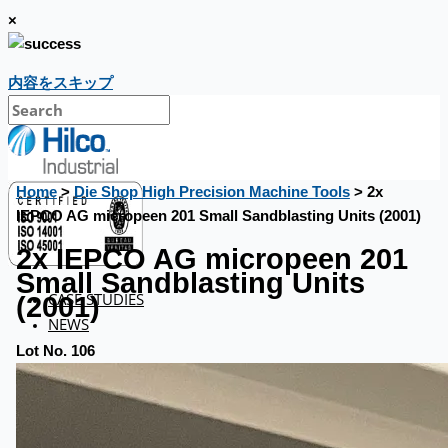
×
内容をスキップ
Home
>
Die Shop High Precision Machine Tools
> 2x
IEPCO AG micropeen 201 Small Sandblasting Units (2001)
2x IEPCO AG micropeen 201
Small Sandblasting Units
CASE STUDIES
(2001)
NEWS
Lot No. 106