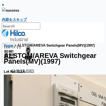
×
内容をスキップ
Home
> ALSTOM/AREVA Switchgear Panels(MV)(1997)
ALSTOM/AREVA Switchgear
Panels(MV)(1997)
CASE STUDIES
Lot No. 311A
NEWS